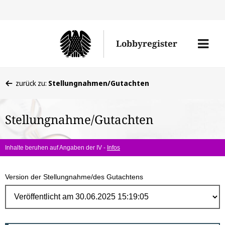
Direk
zum
Men
Lobbyregister
Inhal
öffne
Sie
zurück zu:
Stellungnahmen/Gutachten
befinden
sich
Stellungnahme/Gutachten
hier:
Inhalte beruhen auf Angaben der IV -
Infos
Version der Stellungnahme/des Gutachtens