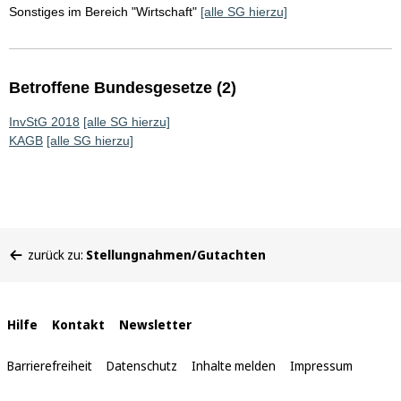
Sonstiges im Bereich "Wirtschaft"
[alle SG hierzu]
Betroffene Bundesgesetze (2)
InvStG 2018
[alle SG hierzu]
KAGB
[alle SG hierzu]
Sie
zurück zu:
Stellungnahmen/Gutachten
befinden
sich
hier:
Interne
Hilfe
Kontakt
Newsletter
Links
Barrierefreiheit
Datenschutz
Inhalte melden
Impressum