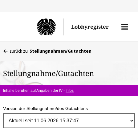
Direk
zum
Men
Lobbyregister
Inhal
öffne
Sie
zurück zu:
Stellungnahmen/Gutachten
befinden
sich
Stellungnahme/Gutachten
hier:
Inhalte beruhen auf Angaben der IV -
Infos
Version der Stellungnahme/des Gutachtens