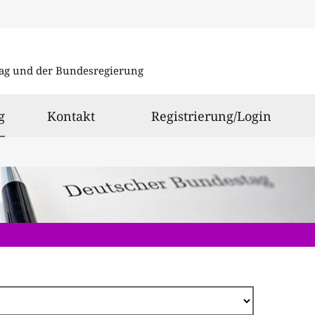
Direkt
zum
ag und der Bundesregierung
Inhalt
ausgewählt
g
Kontakt
Registrierung/Login