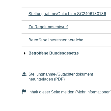
Navigation
Stellungnahme/Gutachten SG2406180136
für
Zu Regelungsentwurf
den
Betroffene Interessenbereiche
Seiteninhalt
Betroffene Bundesgesetze
Stellungnahme-/Gutachtendokument
herunterladen (PDF)
Inhalt dieser Seite melden
(
Mehr Informationen