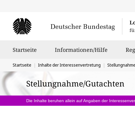
L
fü
Hauptnavigation
Startseite
Informationen/Hilfe
Reg
Sie
Startseite
Inhalte der Interessenvertretung
Stellungnahm
befinden
Stellungnahme/Gutachten
sich
hier:
Die Inhalte beruhen allein auf Angaben der Interessenver