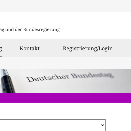
Direkt
zum
ag und der Bundesregierung
Inhalt
ausgewählt
g
Kontakt
Registrierung/Login