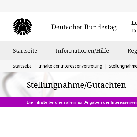
L
fü
Hauptnavigation
Startseite
Informationen/Hilfe
Reg
Sie
Startseite
Inhalte der Interessenvertretung
Stellungnahm
befinden
Stellungnahme/Gutachten
sich
hier:
Die Inhalte beruhen allein auf Angaben der Interessenver