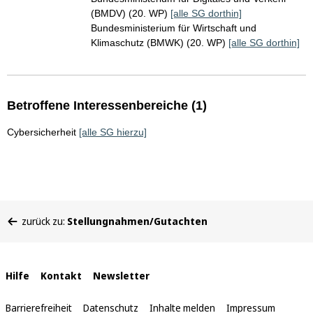
(BMDV) (20. WP)
[alle SG dorthin]
Bundesministerium für Wirtschaft und
Klimaschutz (BMWK) (20. WP)
[alle SG dorthin]
Betroffene Interessenbereiche (1)
Cybersicherheit
[alle SG hierzu]
Sie
zurück zu:
Stellungnahmen/Gutachten
befinden
sich
hier:
Interne
Hilfe
Kontakt
Newsletter
Links
Barrierefreiheit
Datenschutz
Inhalte melden
Impressum