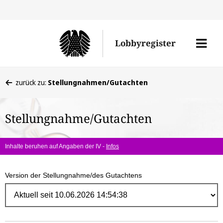
Direk
zum
Men
Lobbyregister
Inhal
öffne
Sie
zurück zu:
Stellungnahmen/Gutachten
befinden
sich
Stellungnahme/Gutachten
hier:
Inhalte beruhen auf Angaben der IV -
Infos
Version der Stellungnahme/des Gutachtens