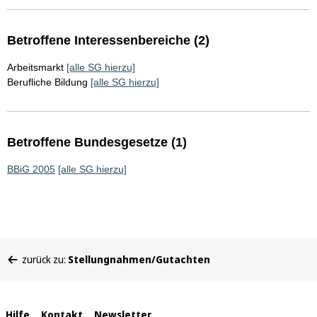
Betroffene Interessenbereiche (2)
Arbeitsmarkt
[alle SG hierzu]
Berufliche Bildung
[alle SG hierzu]
Betroffene Bundesgesetze (1)
BBiG 2005
[alle SG hierzu]
Sie
zurück zu:
Stellungnahmen/Gutachten
befinden
sich
hier:
Hilfe
Kontakt
Newsletter