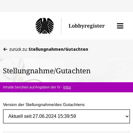
Direk
zum
Men
Lobbyregister
Inhal
öffne
Sie
zurück zu:
Stellungnahmen/Gutachten
befinden
sich
Stellungnahme/Gutachten
hier:
Inhalte beruhen auf Angaben der IV -
Infos
Version der Stellungnahme/des Gutachtens