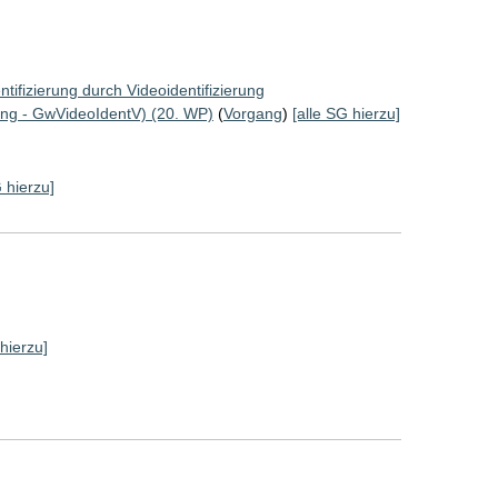
tifizierung durch Videoidentifizierung
ung - GwVideoIdentV) (20. WP)
(
Vorgang
)
[alle SG hierzu]
G hierzu]
 hierzu]