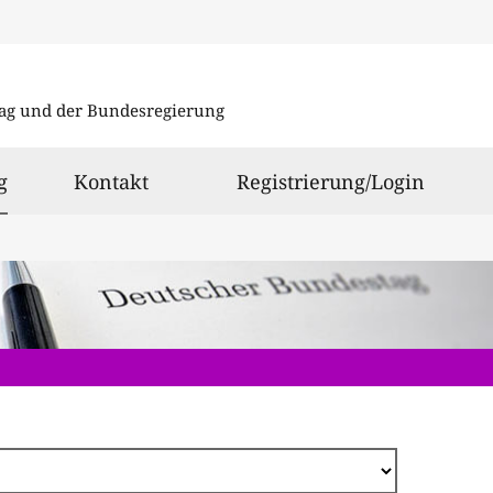
Direkt
zum
ag und der Bundesregierung
Inhalt
ausgewählt
g
Kontakt
Registrierung/Login