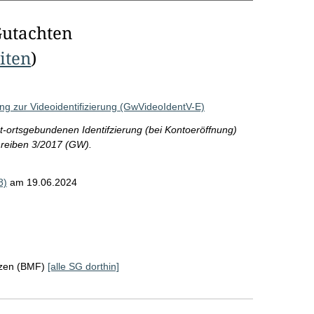
Gutachten
eiten
)
ng zur Videoidentifizierung (GwVideoIdentV-E)
t-ortsgebundenen Identifzierung (bei Kontoeröffnung)
hreiben 3/2017 (GW).
8)
am 19.06.2024
nzen (BMF)
[alle SG dorthin]