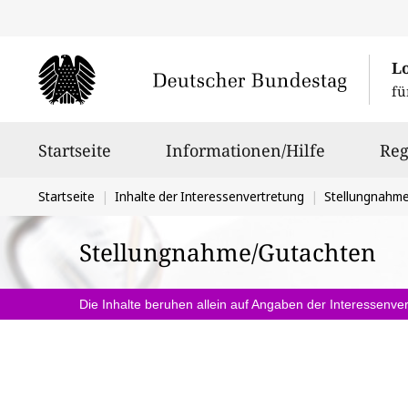
L
fü
Hauptnavigation
Startseite
Informationen/Hilfe
Reg
Sie
Startseite
Inhalte der Interessenvertretung
Stellungnahm
befinden
Stellungnahme/Gutachten
sich
hier:
Die Inhalte beruhen allein auf Angaben der Interessenver