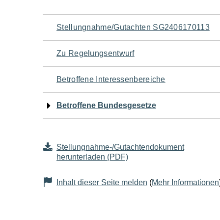
Navigation
Stellungnahme/Gutachten SG2406170113
für
Zu Regelungsentwurf
den
Betroffene Interessenbereiche
Seiteninhalt
Betroffene Bundesgesetze
Stellungnahme-/Gutachtendokument
herunterladen (PDF)
Inhalt dieser Seite melden
(
Mehr Informationen