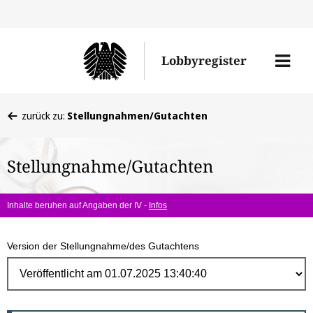
Direk
zum
Men
Lobbyregister
Inhal
öffne
Sie
zurück zu:
Stellungnahmen/Gutachten
befinden
sich
Stellungnahme/Gutachten
hier:
Inhalte beruhen auf Angaben der IV -
Infos
Version der Stellungnahme/des Gutachtens