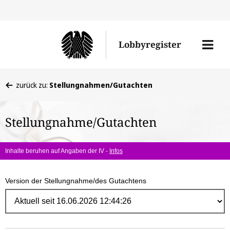
Direk
zum
Men
Lobbyregister
Inhal
öffne
Sie
zurück zu:
Stellungnahmen/Gutachten
befinden
sich
Stellungnahme/Gutachten
hier:
Inhalte beruhen auf Angaben der IV -
Infos
Version der Stellungnahme/des Gutachtens