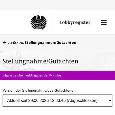
Direk
zum
Men
Lobbyregister
Inhal
öffne
Sie
zurück zu:
Stellungnahmen/Gutachten
befinden
sich
Stellungnahme/Gutachten
hier:
Inhalte beruhen auf Angaben der IV -
Infos
Version der Stellungnahme/des Gutachtens