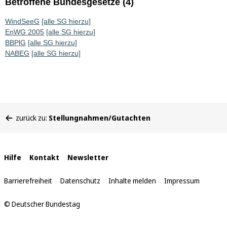
Betroffene Bundesgesetze (4)
WindSeeG
[alle SG hierzu]
EnWG 2005
[alle SG hierzu]
BBPlG
[alle SG hierzu]
NABEG
[alle SG hierzu]
Sie
zurück zu:
Stellungnahmen/Gutachten
befinden
sich
hier:
Interne
Hilfe
Kontakt
Newsletter
Links
Barrierefreiheit
Datenschutz
Inhalte melden
Impressum
© Deutscher Bundestag