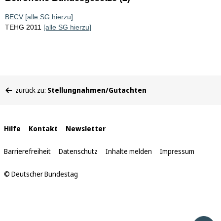
BECV
[alle SG hierzu]
TEHG 2011
[alle SG hierzu]
Sie
zurück zu:
Stellungnahmen/Gutachten
befinden
sich
hier:
Interne
Hilfe
Kontakt
Newsletter
Links
Barrierefreiheit
Datenschutz
Inhalte melden
Impressum
© Deutscher Bundestag