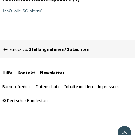
InsO
[alle SG hierzu]
Sie
zurück zu:
Stellungnahmen/Gutachten
befinden
sich
hier:
Interne
Hilfe
Kontakt
Newsletter
Links
Barrierefreiheit
Datenschutz
Inhalte melden
Impressum
© Deutscher Bundestag
Nach