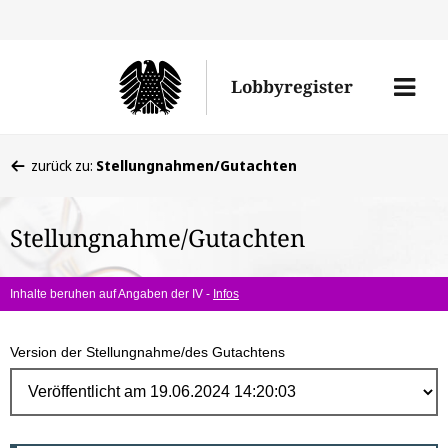
Direk
zum
Men
Lobbyregister
Inhal
öffne
Sie
zurück zu:
Stellungnahmen/Gutachten
befinden
sich
Stellungnahme/Gutachten
hier:
Inhalte beruhen auf Angaben der IV -
Infos
Version der Stellungnahme/des Gutachtens