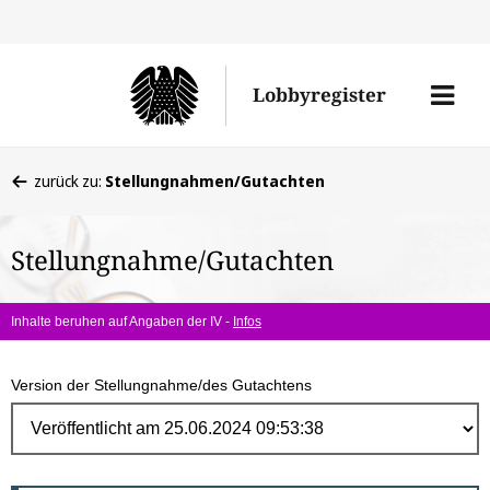
Direk
zum
Men
Lobbyregister
Inhal
öffne
Sie
zurück zu:
Stellungnahmen/Gutachten
befinden
sich
Stellungnahme/Gutachten
hier:
Inhalte beruhen auf Angaben der IV -
Infos
Version der Stellungnahme/des Gutachtens