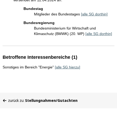
Versendet am 12.04.2024 an:
Bundestag
Mitglieder des Bundestages
[alle SG dorthin]
Bundesregierung
Bundesministerium für Wirtschaft und
Klimaschutz (BMWK) (20. WP)
[alle SG dorthin]
Betroffene Interessenbereiche (1)
Sonstiges im Bereich "Energie"
[alle SG hierzu]
Sie
zurück zu:
Stellungnahmen/Gutachten
befinden
sich
hier: