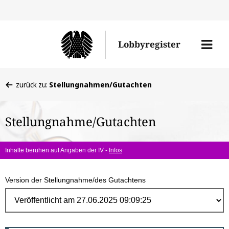
Direk
zum
Men
Lobbyregister
Inhal
öffne
Sie
zurück zu:
Stellungnahmen/Gutachten
befinden
sich
Stellungnahme/Gutachten
hier:
Inhalte beruhen auf Angaben der IV -
Infos
Version der Stellungnahme/des Gutachtens