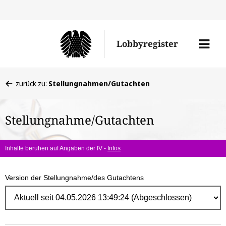
Direk
zum
Men
Lobbyregister
Inhal
öffne
Sie
zurück zu:
Stellungnahmen/Gutachten
befinden
sich
Stellungnahme/Gutachten
hier:
Inhalte beruhen auf Angaben der IV -
Infos
Version der Stellungnahme/des Gutachtens