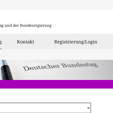
Direkt
zum
ag und der Bundesregierung
Inhalt
ausgewählt
g
Kontakt
Registrierung/Login