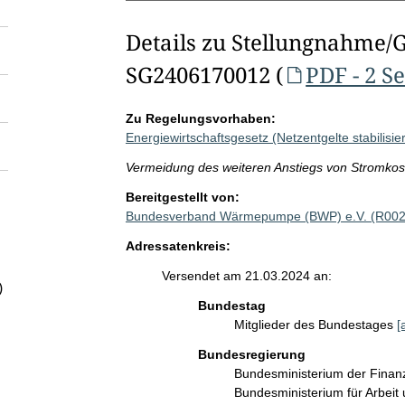
Details zu Stellungnahme/
SG2406170012 (
PDF - 2 S
Zu Regelungsvorhaben:
Energiewirtschaftsgesetz (Netzentgelte stabilisi
Vermeidung des weiteren Anstiegs von Stromkoste
Bereitgestellt von:
Bundesverband Wärmepumpe (BWP) e.V. (R002
Adressatenkreis:
Versendet am 21.03.2024 an:
)
Bundestag
Mitglieder des Bundestages
[
Bundesregierung
Bundesministerium der Fina
Bundesministerium für Arbeit