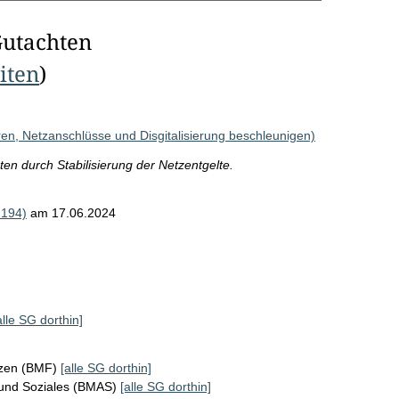
Gutachten
eiten
)
eren, Netzanschlüsse und Disgitalisierung beschleunigen)
n durch Stabilisierung der Netzentgelte.
194)
am 17.06.2024
alle SG dorthin]
nzen (BMF)
[alle SG dorthin]
 und Soziales (BMAS)
[alle SG dorthin]