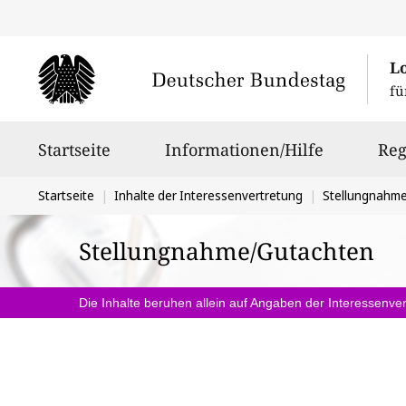
L
fü
Hauptnavigation
Startseite
Informationen/Hilfe
Reg
Sie
Startseite
Inhalte der Interessenvertretung
Stellungnahm
befinden
Stellungnahme/Gutachten
sich
hier:
Die Inhalte beruhen allein auf Angaben der Interessenver