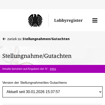
Direk
zum
Men
Lobbyregister
Inhal
öffne
Sie
zurück zu:
Stellungnahmen/Gutachten
befinden
sich
Stellungnahme/Gutachten
hier:
Inhalte beruhen auf Angaben der IV -
Infos
Version der Stellungnahme/des Gutachtens