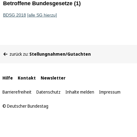
Betroffene Bundesgesetze (1)
BDSG 2018
[alle SG hierzu]
Sie
zurück zu:
Stellungnahmen/Gutachten
befinden
sich
hier:
Interne
Hilfe
Kontakt
Newsletter
Links
Barrierefreiheit
Datenschutz
Inhalte melden
Impressum
© Deutscher Bundestag