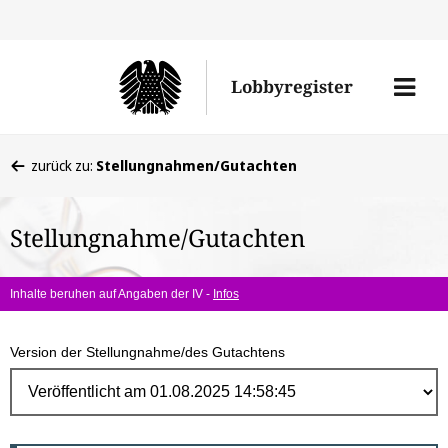
Direk
zum
Men
Lobbyregister
Inhal
öffne
Sie
zurück zu:
Stellungnahmen/Gutachten
befinden
sich
Stellungnahme/Gutachten
hier:
Inhalte beruhen auf Angaben der IV -
Infos
Version der Stellungnahme/des Gutachtens