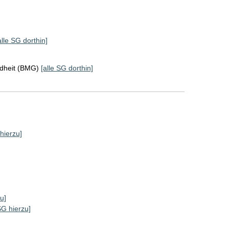
alle SG dorthin]
ndheit (BMG)
[alle SG dorthin]
 hierzu]
u]
SG hierzu]