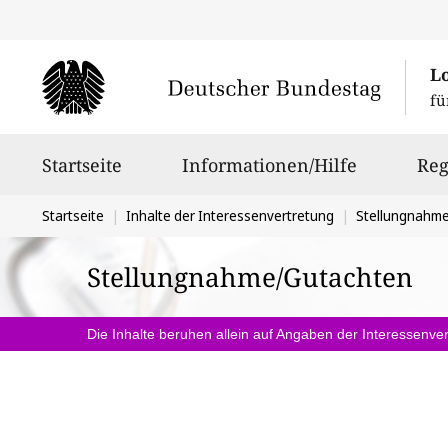
L
fü
Hauptnavigation
Startseite
Informationen/Hilfe
Reg
Sie
Startseite
Inhalte der Interessenvertretung
Stellungnahm
befinden
Stellungnahme/Gutachten
sich
hier:
Die Inhalte beruhen allein auf Angaben der Interessenver