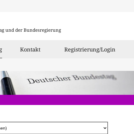
Direkt
zum
ag und der Bundesregierung
Inhalt
ausgewählt
g
Kontakt
Registrierung/Login