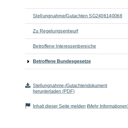
Navigation
Stellungnahme/Gutachten SG2406140068
für
Zu Regelungsentwurf
den
Betroffene Interessenbereiche
Seiteninhalt
Betroffene Bundesgesetze
Stellungnahme-/Gutachtendokument
herunterladen (PDF)
Inhalt dieser Seite melden
(
Mehr Informationen