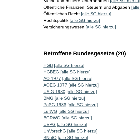
Kleine und mittlere Unternehmen
[alle SG hierzu
Öffentliche Finanzen, Steuern und Abgaben
[all
Öffentliches Recht
[alle SG hierzu]
Rechtspolitik
[alle SG hierzu]
Versicherungswesen
[alle SG hierzu]
Betroffene Bundesgesetze (20)
HGB
[alle SG hierzu]
HGBEG
[alle SG hierzu]
AO 1977
[alle SG hierzu]
AOEG 1977
[alle SG hierzu]
UStG 1980
[alle SG hierzu]
BMG
[alle SG hierzu]
PaßG 1986
[alle SG hierzu]
LuftVG
[alle SG hierzu]
BGRWG
[alle SG hierzu]
UVPG
[alle SG hierzu]
UhVorschG
[alle SG hierzu]
BNotO
[alle SG hierzu]