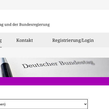
Direkt
zum
ag und der Bundesregierung
Inhalt
ausgewählt
g
Kontakt
Registrierung/Login