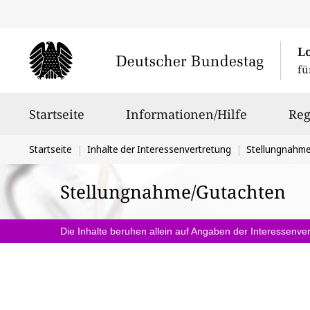
L
fü
Hauptnavigation
Startseite
Informationen/Hilfe
Reg
Sie
Startseite
Inhalte der Interessenvertretung
Stellungnahm
befinden
Stellungnahme/Gutachten
sich
hier:
Die Inhalte beruhen allein auf Angaben der Interessenver