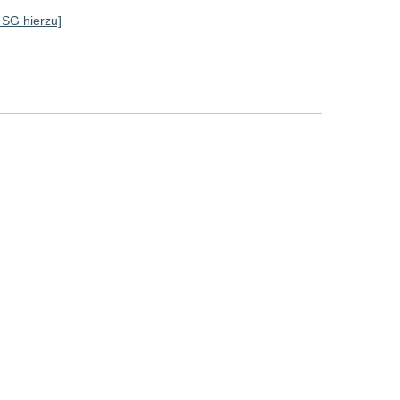
]
e SG hierzu]