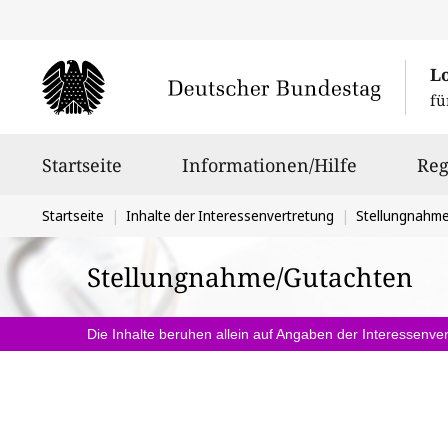
L
fü
Hauptnavigation
Startseite
Informationen/Hilfe
Reg
Sie
Startseite
Inhalte der Interessenvertretung
Stellungnahm
befinden
Stellungnahme/Gutachten
sich
hier:
Die Inhalte beruhen allein auf Angaben der Interessenver