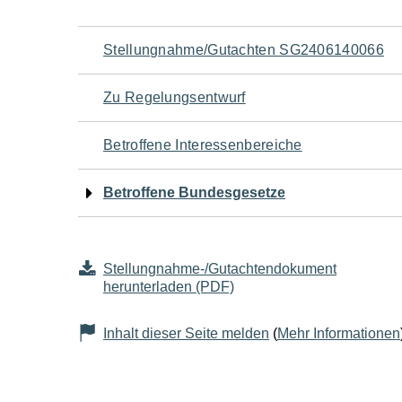
Navigation
Stellungnahme/Gutachten SG2406140066
für
Zu Regelungsentwurf
den
Betroffene Interessenbereiche
Seiteninhalt
Betroffene Bundesgesetze
Stellungnahme-/Gutachtendokument
herunterladen (PDF)
Inhalt dieser Seite melden
(
Mehr Informationen