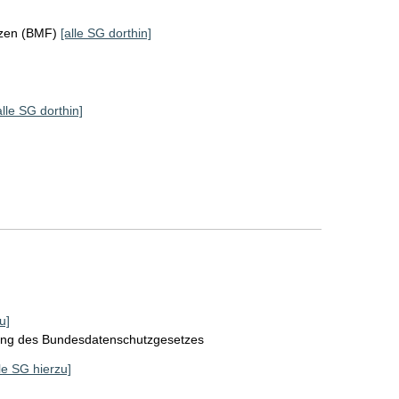
nzen (BMF)
[alle SG dorthin]
alle SG dorthin]
u]
rung des Bundesdatenschutzgesetzes
lle SG hierzu]