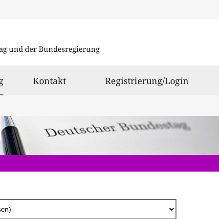
Direkt
zum
ag und der Bundesregierung
Inhalt
ausgewählt
g
Kontakt
Registrierung/Login