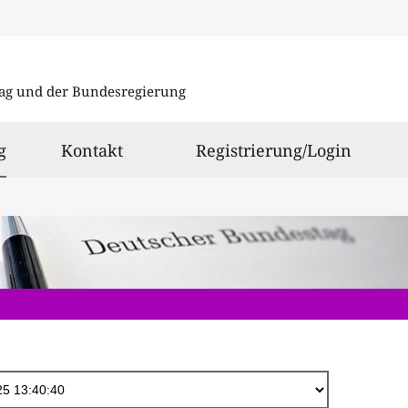
Direkt
zum
ag und der Bundesregierung
Inhalt
ausgewählt
g
Kontakt
Registrierung/Login