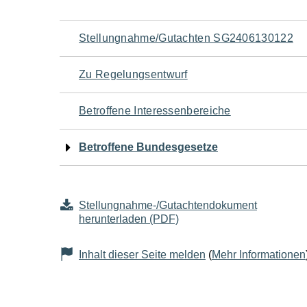
Navigation
Stellungnahme/Gutachten SG2406130122
für
Zu Regelungsentwurf
den
Betroffene Interessenbereiche
Seiteninhalt
Betroffene Bundesgesetze
Stellungnahme-/Gutachtendokument
herunterladen (PDF)
Inhalt dieser Seite melden
(
Mehr Informationen