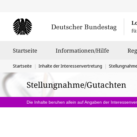
L
fü
Hauptnavigation
Startseite
Informationen/Hilfe
Reg
Sie
Startseite
Inhalte der Interessenvertretung
Stellungnahm
befinden
Stellungnahme/Gutachten
sich
hier:
Die Inhalte beruhen allein auf Angaben der Interessenver