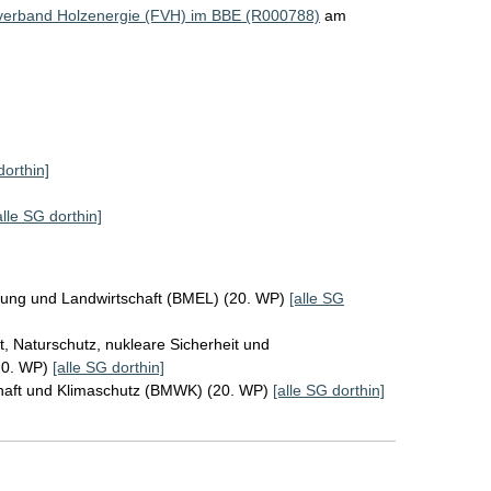
verband Holzenergie (FVH) im BBE (R000788)
am
dorthin]
alle SG dorthin]
rung und Landwirtschaft (BMEL) (20. WP)
[alle SG
, Naturschutz, nukleare Sicherheit und
20. WP)
[alle SG dorthin]
chaft und Klimaschutz (BMWK) (20. WP)
[alle SG dorthin]