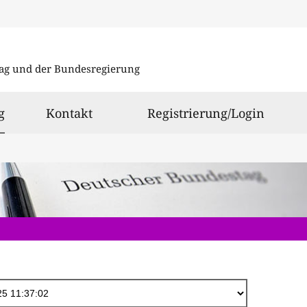
Direkt
zum
ag und der Bundesregierung
Inhalt
ausgewählt
g
Kontakt
Registrierung/Login