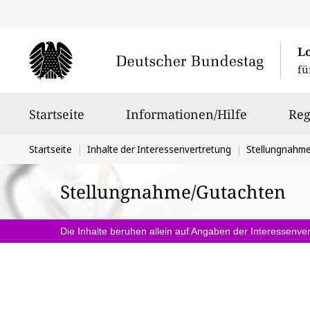
L
fü
Hauptnavigation
Startseite
Informationen/Hilfe
Reg
Sie
Startseite
Inhalte der Interessenvertretung
Stellungnahm
befinden
Stellungnahme/Gutachten
sich
hier:
Die Inhalte beruhen allein auf Angaben der Interessenver