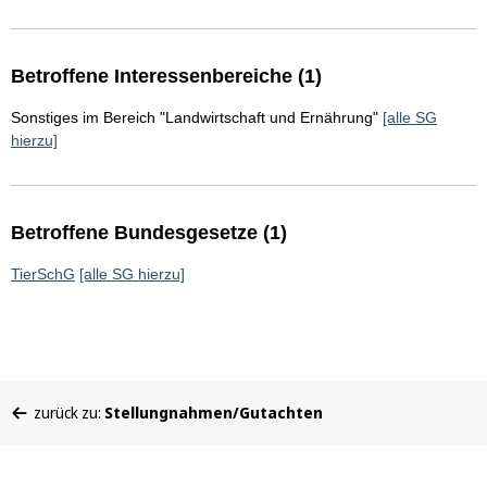
Betroffene Interessenbereiche (1)
Sonstiges im Bereich "Landwirtschaft und Ernährung"
[alle SG
hierzu]
Betroffene Bundesgesetze (1)
TierSchG
[alle SG hierzu]
Sie
zurück zu:
Stellungnahmen/Gutachten
befinden
sich
hier: