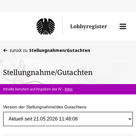
Direk
zum
Men
Lobbyregister
Inhal
öffne
Sie
zurück zu:
Stellungnahmen/Gutachten
befinden
sich
Stellungnahme/Gutachten
hier:
Inhalte beruhen auf Angaben der IV -
Infos
Version der Stellungnahme/des Gutachtens