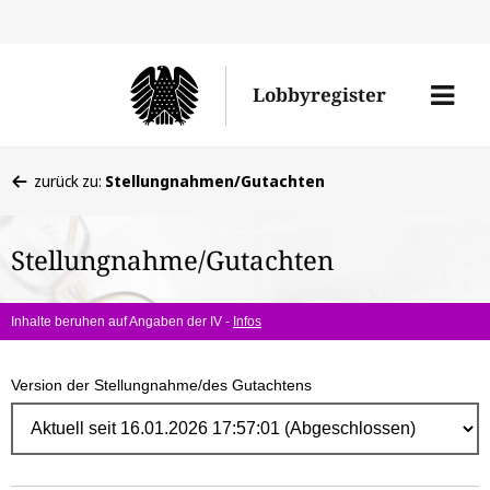
Direk
zum
Men
Lobbyregister
Inhal
öffne
Sie
zurück zu:
Stellungnahmen/Gutachten
befinden
sich
Stellungnahme/Gutachten
hier:
Inhalte beruhen auf Angaben der IV -
Infos
Version der Stellungnahme/des Gutachtens