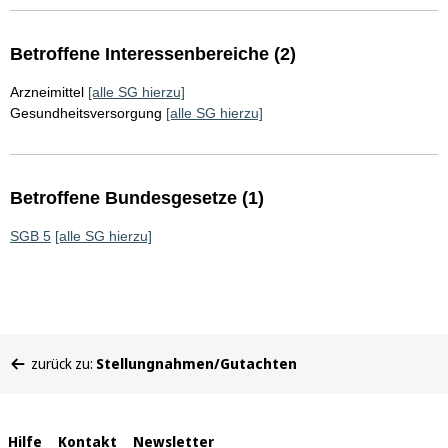
Betroffene Interessenbereiche (2)
Arzneimittel
[alle SG hierzu]
Gesundheitsversorgung
[alle SG hierzu]
Betroffene Bundesgesetze (1)
SGB 5
[alle SG hierzu]
Sie
zurück zu:
Stellungnahmen/Gutachten
befinden
sich
hier:
Interne
Hilfe
Kontakt
Newsletter