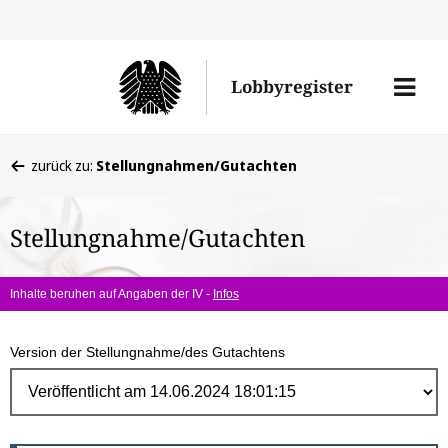
Direk
zum
Men
Lobbyregister
Inhal
öffne
Sie
zurück zu:
Stellungnahmen/Gutachten
befinden
sich
Stellungnahme/Gutachten
hier:
Inhalte beruhen auf Angaben der IV -
Infos
Version der Stellungnahme/des Gutachtens