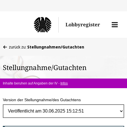
Direk
zum
Men
Lobbyregister
Inhal
öffne
Sie
zurück zu:
Stellungnahmen/Gutachten
befinden
sich
Stellungnahme/Gutachten
hier:
Inhalte beruhen auf Angaben der IV -
Infos
Version der Stellungnahme/des Gutachtens