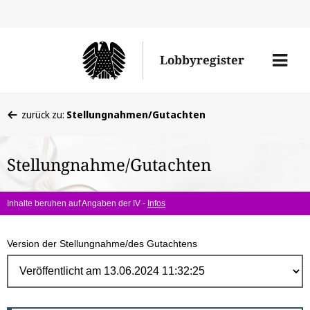
Direk
zum
Men
Lobbyregister
Inhal
öffne
Sie
zurück zu:
Stellungnahmen/Gutachten
befinden
sich
Stellungnahme/Gutachten
hier:
Inhalte beruhen auf Angaben der IV -
Infos
Version der Stellungnahme/des Gutachtens