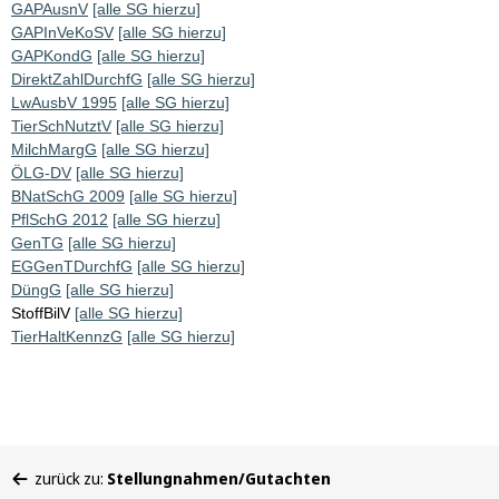
GAPAusnV
[alle SG hierzu]
GAPInVeKoSV
[alle SG hierzu]
GAPKondG
[alle SG hierzu]
DirektZahlDurchfG
[alle SG hierzu]
LwAusbV 1995
[alle SG hierzu]
TierSchNutztV
[alle SG hierzu]
MilchMargG
[alle SG hierzu]
ÖLG-DV
[alle SG hierzu]
BNatSchG 2009
[alle SG hierzu]
PflSchG 2012
[alle SG hierzu]
GenTG
[alle SG hierzu]
EGGenTDurchfG
[alle SG hierzu]
DüngG
[alle SG hierzu]
StoffBilV
[alle SG hierzu]
TierHaltKennzG
[alle SG hierzu]
Sie
zurück zu:
Stellungnahmen/Gutachten
befinden