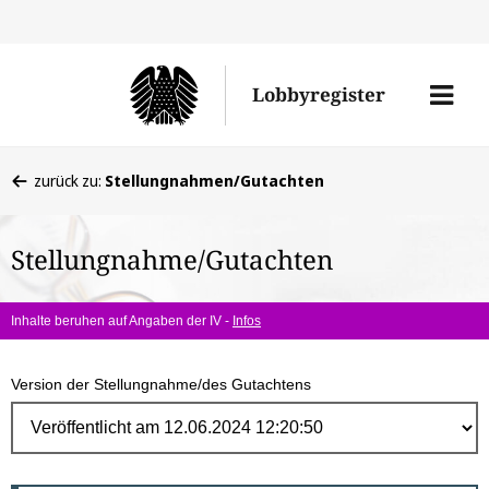
Direk
zum
Men
Lobbyregister
Inhal
öffne
Sie
zurück zu:
Stellungnahmen/Gutachten
befinden
sich
Stellungnahme/Gutachten
hier:
Inhalte beruhen auf Angaben der IV -
Infos
Version der Stellungnahme/des Gutachtens