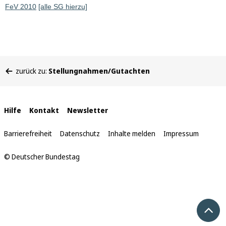
FeV 2010
[alle SG hierzu]
Sie
zurück zu:
Stellungnahmen/Gutachten
befinden
sich
hier:
Interne
Hilfe
Kontakt
Newsletter
Links
Barrierefreiheit
Datenschutz
Inhalte melden
Impressum
© Deutscher Bundestag
Nach