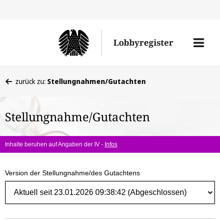
Direk
zum
Men
Lobbyregister
Inhal
öffne
Sie
zurück zu:
Stellungnahmen/Gutachten
befinden
sich
Stellungnahme/Gutachten
hier:
Inhalte beruhen auf Angaben der IV -
Infos
Version der Stellungnahme/des Gutachtens