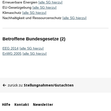
Erneuerbare Energien
[alle SG hierzu]
EU-Gesetzgebung
[alle SG hierzu]
Klimaschutz
[alle SG hierzu]
Nachhaltigkeit und Ressourcenschutz
[alle SG hierzu]
Betroffene Bundesgesetze (2)
EEG 2014
[alle SG hierzu]
EnWG 2005
[alle SG hierzu]
Sie
zurück zu:
Stellungnahmen/Gutachten
befinden
sich
hier:
Interne
Hilfe
Kontakt
Newsletter