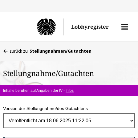
Direk
zum
Men
Lobbyregister
Inhal
öffne
Sie
zurück zu:
Stellungnahmen/Gutachten
befinden
sich
Stellungnahme/Gutachten
hier:
Inhalte beruhen auf Angaben der IV -
Infos
Version der Stellungnahme/des Gutachtens