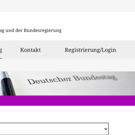
Direkt
zum
ag und der Bundesregierung
Inhalt
ausgewählt
g
Kontakt
Registrierung/Login