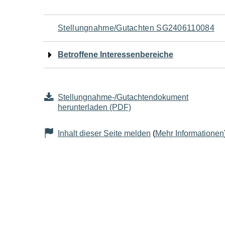
Navigation
Stellungnahme/Gutachten SG2406110084
für
Betroffene Interessenbereiche
den
Seiteninhalt
Stellungnahme-/Gutachtendokument
herunterladen (PDF)
Inhalt dieser Seite melden
(
Mehr Informationen