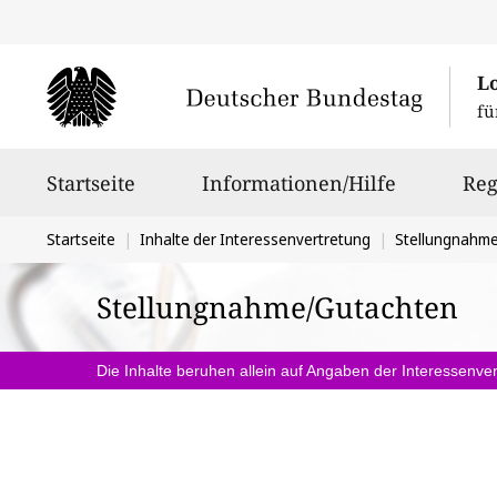
L
fü
Hauptnavigation
Startseite
Informationen/Hilfe
Reg
Sie
Startseite
Inhalte der Interessenvertretung
Stellungnahm
befinden
Stellungnahme/Gutachten
sich
hier:
Die Inhalte beruhen allein auf Angaben der Interessenver