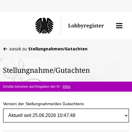
Direk
zum
Men
Lobbyregister
Inhal
öffne
Sie
zurück zu:
Stellungnahmen/Gutachten
befinden
sich
Stellungnahme/Gutachten
hier:
Inhalte beruhen auf Angaben der IV -
Infos
Version der Stellungnahme/des Gutachtens