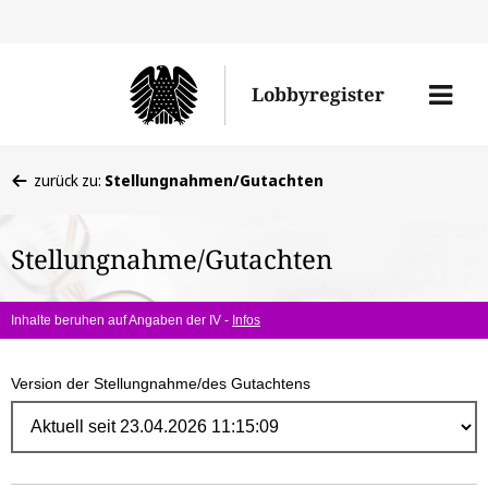
Direk
zum
Men
Lobbyregister
Inhal
öffne
Sie
zurück zu:
Stellungnahmen/Gutachten
befinden
sich
Stellungnahme/Gutachten
hier:
Inhalte beruhen auf Angaben der IV -
Infos
Version der Stellungnahme/des Gutachtens