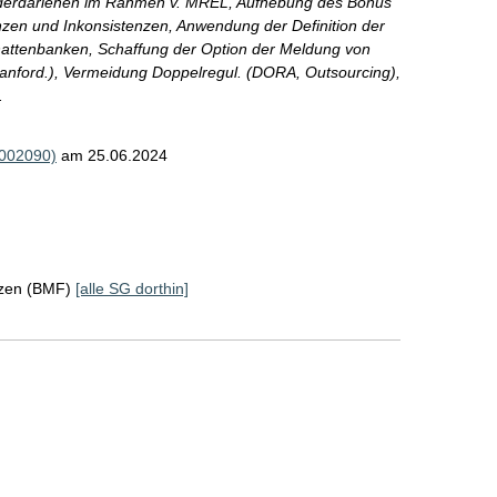
örderdarlehen im Rahmen v. MREL, Aufhebung des Bonus
en und Inkonsistenzen, Anwendung der Definition der
hattenbanken, Schaffung der Option der Meldung von
anford.), Vermeidung Doppelregul. (DORA, Outsourcing),
.
R002090)
am 25.06.2024
nzen (BMF)
[alle SG dorthin]