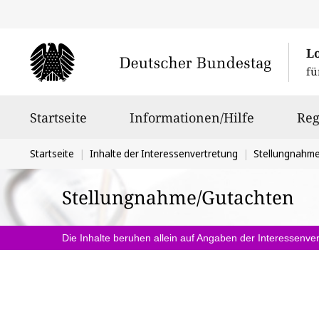
L
fü
Hauptnavigation
Startseite
Informationen/Hilfe
Reg
Sie
Startseite
Inhalte der Interessenvertretung
Stellungnahm
befinden
Stellungnahme/Gutachten
sich
hier:
Die Inhalte beruhen allein auf Angaben der Interessenver