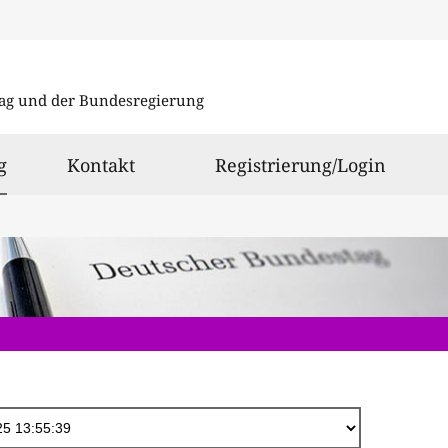
Direkt
zum
ag und der Bundesregierung
Inhalt
ausgewählt
g
Kontakt
Registrierung/Login