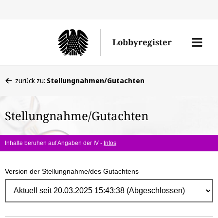
Direk
zum
Men
Lobbyregister
Inhal
öffne
Sie
zurück zu:
Stellungnahmen/Gutachten
befinden
sich
Stellungnahme/Gutachten
hier:
Inhalte beruhen auf Angaben der IV -
Infos
Version der Stellungnahme/des Gutachtens