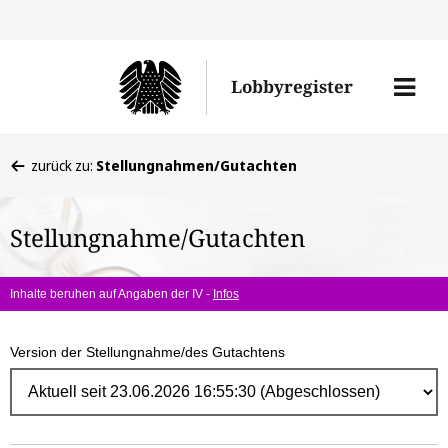
Direk
zum
Men
Lobbyregister
Inhal
öffne
Sie
zurück zu:
Stellungnahmen/Gutachten
befinden
sich
Stellungnahme/Gutachten
hier:
Inhalte beruhen auf Angaben der IV -
Infos
Version der Stellungnahme/des Gutachtens