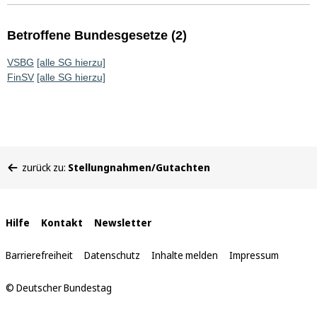
Betroffene Bundesgesetze (2)
VSBG
[alle SG hierzu]
FinSV
[alle SG hierzu]
Sie
zurück zu:
Stellungnahmen/Gutachten
befinden
sich
hier:
Interne
Hilfe
Kontakt
Newsletter
Links
Barrierefreiheit
Datenschutz
Inhalte melden
Impressum
© Deutscher Bundestag