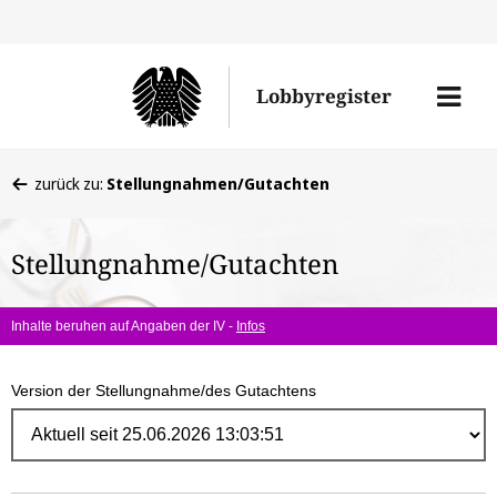
Direk
zum
Men
Lobbyregister
Inhal
öffne
Sie
zurück zu:
Stellungnahmen/Gutachten
befinden
sich
Stellungnahme/Gutachten
hier:
Inhalte beruhen auf Angaben der IV -
Infos
Version der Stellungnahme/des Gutachtens