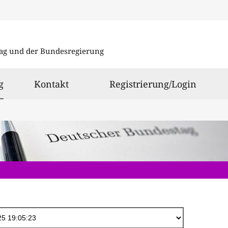
Direkt
zum
ag und der Bundesregierung
Inhalt
ausgewählt
g
Kontakt
Registrierung/Login