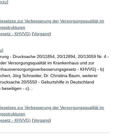
erzu]
Gesetzes zur Verbesserung der Versorgungsqualität im
ngsstrukturen
esetz - KHVVG)
(
Vorgang
)
u]
rung - Drucksache 20/11854, 20/12894, 20/13059 Nr. 4 -
 der Versorgungsqualität im Krankenhaus und zur
enhausversorgungsverbesserungsgesetz - KHVVG) - b)
hert, Jörg Schneider, Dr. Christina Baum, weiterer
Drucksache 20/5550 - Geburtshilfe in Deutschland
beseitigen - c)...
Gesetzes zur Verbesserung der Versorgungsqualität im
ngsstrukturen
esetz - KHVVG)
(
Vorgang
)