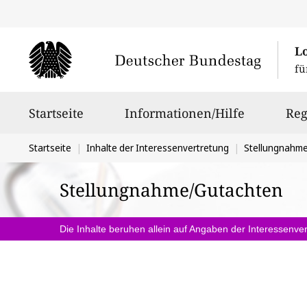
L
fü
Hauptnavigation
Startseite
Informationen/Hilfe
Reg
Sie
Startseite
Inhalte der Interessenvertretung
Stellungnahm
befinden
Stellungnahme/Gutachten
sich
hier:
Die Inhalte beruhen allein auf Angaben der Interessenver