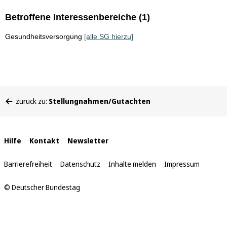
Betroffene Interessenbereiche (1)
Gesundheitsversorgung
[alle SG hierzu]
Sie
zurück zu:
Stellungnahmen/Gutachten
befinden
sich
hier:
Interne
Hilfe
Kontakt
Newsletter
Links
Barrierefreiheit
Datenschutz
Inhalte melden
Impressum
© Deutscher Bundestag