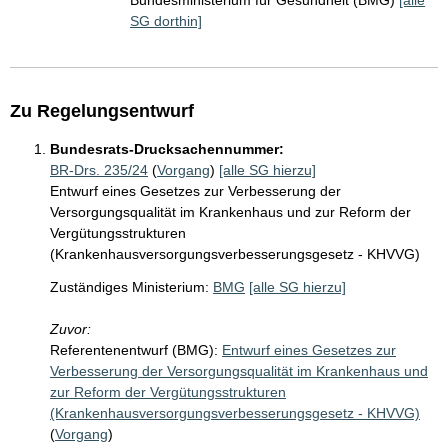
Bundesministerium für Gesundheit (BMG)
[alle
SG dorthin]
Zu Regelungsentwurf
Bundesrats-Drucksachennummer:
BR-Drs. 235/24
(
Vorgang
)
[alle SG hierzu]
Entwurf eines Gesetzes zur Verbesserung der
Versorgungsqualität im Krankenhaus und zur Reform der
Vergütungsstrukturen
(Krankenhausversorgungsverbesserungsgesetz - KHVVG)
Zuständiges Ministerium:
BMG
[alle SG hierzu]
Zuvor:
Referentenentwurf (BMG):
Entwurf eines Gesetzes zur
Verbesserung der Versorgungsqualität im Krankenhaus und
zur Reform der Vergütungsstrukturen
(Krankenhausversorgungsverbesserungsgesetz - KHVVG)
(
Vorgang
)