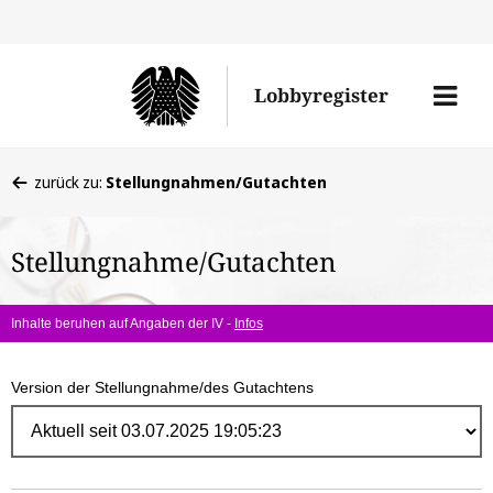
Direk
zum
Men
Lobbyregister
Inhal
öffne
Sie
zurück zu:
Stellungnahmen/Gutachten
befinden
sich
Stellungnahme/Gutachten
hier:
Inhalte beruhen auf Angaben der IV -
Infos
Version der Stellungnahme/des Gutachtens