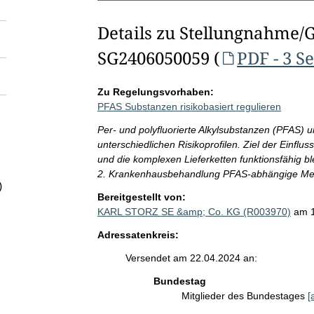
Details zu Stellungnahme/
SG2406050059 (
PDF - 3 S
Zu Regelungsvorhaben:
PFAS Substanzen risikobasiert regulieren
Per- und polyfluorierte Alkylsubstanzen (PFAS)
unterschiedlichen Risikoprofilen. Ziel der Einflus
und die komplexen Lieferketten funktionsfähig b
2. Krankenhausbehandlung PFAS-abhängige Medizi
)
Bereitgestellt von:
KARL STORZ SE &amp; Co. KG (R003970)
am 
Adressatenkreis:
Versendet am 22.04.2024 an:
Bundestag
Mitglieder des Bundestages
[