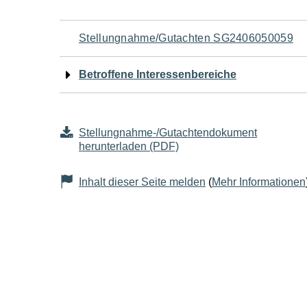
Navigation
Stellungnahme/Gutachten SG2406050059
für
Betroffene Interessenbereiche
den
Seiteninhalt
Stellungnahme-/Gutachtendokument
herunterladen (PDF)
Inhalt dieser Seite melden
(
Mehr Informationen