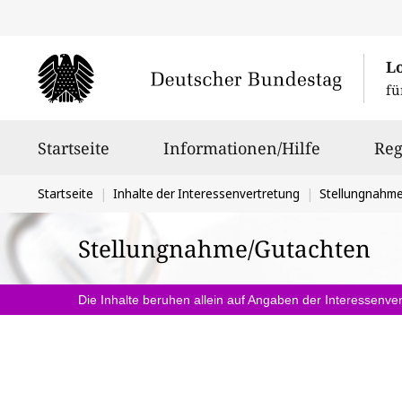
L
fü
Hauptnavigation
Startseite
Informationen/Hilfe
Reg
Sie
Startseite
Inhalte der Interessenvertretung
Stellungnahm
befinden
Stellungnahme/Gutachten
sich
hier:
Die Inhalte beruhen allein auf Angaben der Interessenver