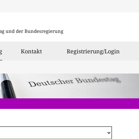
Direkt
zum
ag und der Bundesregierung
Inhalt
ausgewählt
g
Kontakt
Registrierung/Login