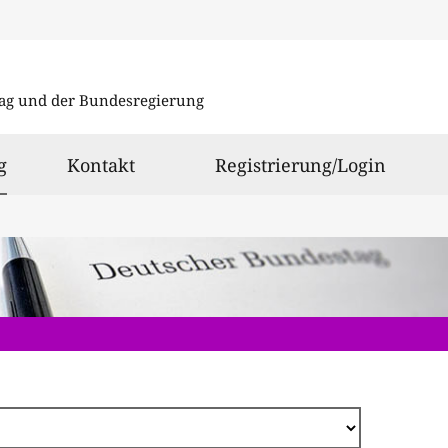
Direkt
zum
ag und der Bundesregierung
Inhalt
ausgewählt
g
Kontakt
Registrierung/Login