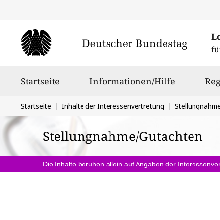
L
fü
Hauptnavigation
Startseite
Informationen/Hilfe
Reg
Sie
Startseite
Inhalte der Interessenvertretung
Stellungnahm
befinden
Stellungnahme/Gutachten
sich
hier:
Die Inhalte beruhen allein auf Angaben der Interessenver