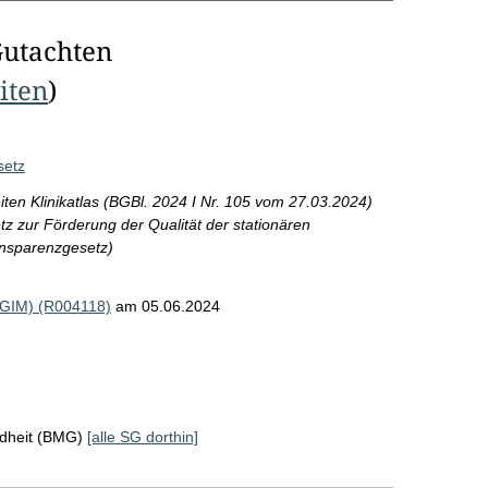
Gutachten
eiten
)
setz
en Klinikatlas (BGBl. 2024 I Nr. 105 vom 27.03.2024)
etz zur Förderung der Qualität der stationären
nsparenzgesetz)
(DGIM) (R004118)
am 05.06.2024
ndheit (BMG)
[alle SG dorthin]