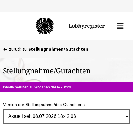
Direk
zum
Men
Lobbyregister
Inhal
öffne
Sie
zurück zu:
Stellungnahmen/Gutachten
befinden
sich
Stellungnahme/Gutachten
hier:
Inhalte beruhen auf Angaben der IV -
Infos
Version der Stellungnahme/des Gutachtens