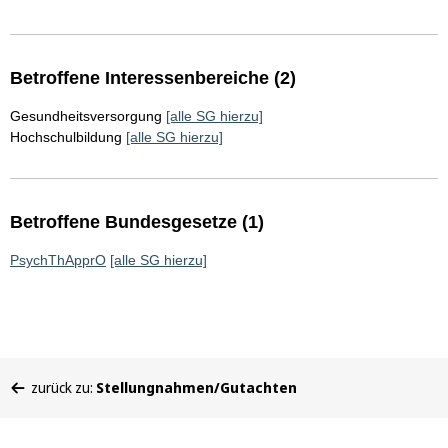
Betroffene Interessenbereiche (2)
Gesundheitsversorgung
[alle SG hierzu]
Hochschulbildung
[alle SG hierzu]
Betroffene Bundesgesetze (1)
PsychThApprO
[alle SG hierzu]
Sie
zurück zu:
Stellungnahmen/Gutachten
befinden
sich