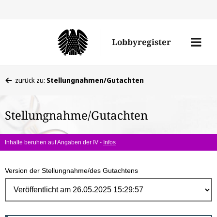
Direk
zum
Men
Lobbyregister
Inhal
öffne
Sie
zurück zu:
Stellungnahmen/Gutachten
befinden
sich
Stellungnahme/Gutachten
hier:
Inhalte beruhen auf Angaben der IV -
Infos
Version der Stellungnahme/des Gutachtens