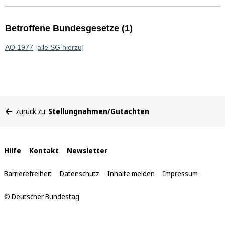
Betroffene Bundesgesetze (1)
AO 1977
[alle SG hierzu]
Sie
zurück zu:
Stellungnahmen/Gutachten
befinden
sich
hier:
Interne
Hilfe
Kontakt
Newsletter
Links
Barrierefreiheit
Datenschutz
Inhalte melden
Impressum
© Deutscher Bundestag