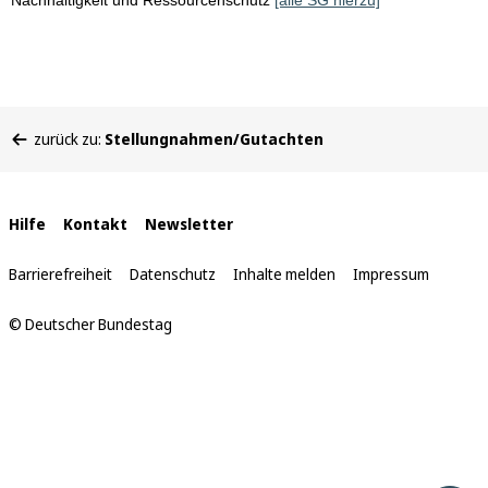
Nachhaltigkeit und Ressourcenschutz
[alle SG hierzu]
Sie
zurück zu:
Stellungnahmen/Gutachten
befinden
sich
hier:
Interne
Hilfe
Kontakt
Newsletter
Links
Barrierefreiheit
Datenschutz
Inhalte melden
Impressum
© Deutscher Bundestag