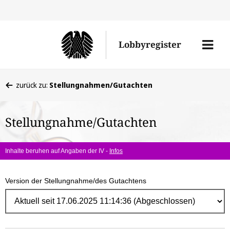
Direk
zum
Men
Lobbyregister
Inhal
öffne
Sie
zurück zu:
Stellungnahmen/Gutachten
befinden
sich
Stellungnahme/Gutachten
hier:
Inhalte beruhen auf Angaben der IV -
Infos
Version der Stellungnahme/des Gutachtens