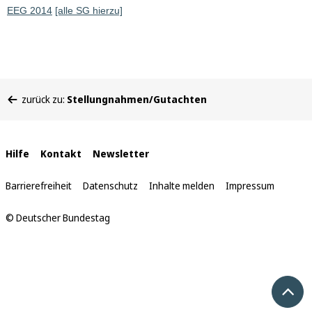
EEG 2014
[alle SG hierzu]
Sie
zurück zu:
Stellungnahmen/Gutachten
befinden
sich
hier:
Interne
Hilfe
Kontakt
Newsletter
Links
Barrierefreiheit
Datenschutz
Inhalte melden
Impressum
© Deutscher Bundestag
Nach