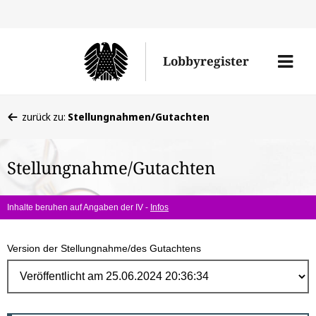
Direk
zum
Men
Lobbyregister
Inhal
öffne
Sie
zurück zu:
Stellungnahmen/Gutachten
befinden
sich
Stellungnahme/Gutachten
hier:
Inhalte beruhen auf Angaben der IV -
Infos
Version der Stellungnahme/des Gutachtens