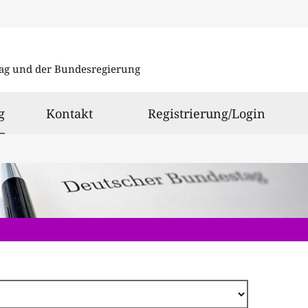
Direkt
zum
ag und der Bundesregierung
Inhalt
ausgewählt
g
Kontakt
Registrierung/Login