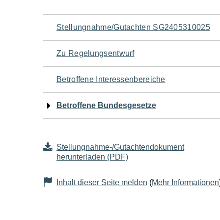
Navigation
Stellungnahme/Gutachten SG2405310025
für
Zu Regelungsentwurf
den
Betroffene Interessenbereiche
Seiteninhalt
Betroffene Bundesgesetze
Stellungnahme-/Gutachtendokument
herunterladen (PDF)
Inhalt dieser Seite melden
(
Mehr Informationen