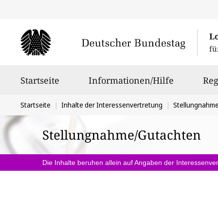
L
fü
Hauptnavigation
Startseite
Informationen/Hilfe
Reg
Sie
Startseite
Inhalte der Interessenvertretung
Stellungnahm
befinden
Stellungnahme/Gutachten
sich
hier:
Die Inhalte beruhen allein auf Angaben der Interessenver