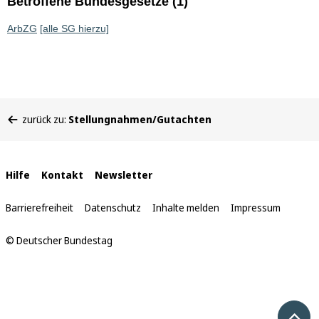
Betroffene Bundesgesetze (1)
ArbZG
[alle SG hierzu]
Sie
zurück zu:
Stellungnahmen/Gutachten
befinden
sich
hier:
Interne
Hilfe
Kontakt
Newsletter
Links
Barrierefreiheit
Datenschutz
Inhalte melden
Impressum
© Deutscher Bundestag
Nach