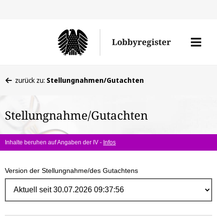
Direk
zum
Men
Lobbyregister
Inhal
öffne
Sie
zurück zu:
Stellungnahmen/Gutachten
befinden
sich
Stellungnahme/Gutachten
hier:
Inhalte beruhen auf Angaben der IV -
Infos
Version der Stellungnahme/des Gutachtens