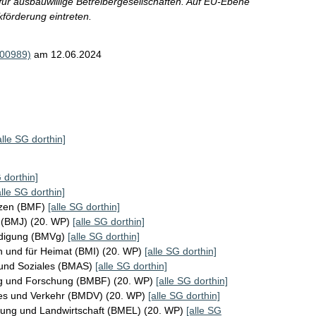
für ausbauwillige Betreibergesellschaften. Auf EU-Ebene
kförderung eintreten.
000989)
am 12.06.2024
alle SG dorthin]
 dorthin]
alle SG dorthin]
nzen (BMF)
[alle SG dorthin]
z (BMJ) (20. WP)
[alle SG dorthin]
idigung (BMVg)
[alle SG dorthin]
n und für Heimat (BMI) (20. WP)
[alle SG dorthin]
 und Soziales (BMAS)
[alle SG dorthin]
ng und Forschung (BMBF) (20. WP)
[alle SG dorthin]
ales und Verkehr (BMDV) (20. WP)
[alle SG dorthin]
rung und Landwirtschaft (BMEL) (20. WP)
[alle SG