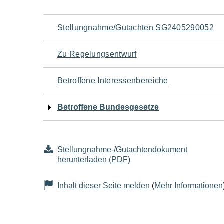
Navigation
Stellungnahme/Gutachten SG2405290052
für
Zu Regelungsentwurf
den
Betroffene Interessenbereiche
Seiteninhalt
Betroffene Bundesgesetze
Stellungnahme-/Gutachtendokument
herunterladen (PDF)
Inhalt dieser Seite melden
(
Mehr Informationen