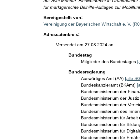
auf zwei Monate. Einsichtsrecht in Grundbücher 
für marktgerechte Beihilfe-Auflagen zur Mobilfun
Bereitgestellt von:
Vereinigung der Bayerischen Wirtschaft e. V. (R
Adressatenkreis:
Versendet am 27.03.2024 an:
Bundestag
Mitglieder des Bundestages
[
Bundesregierung
Auswärtiges Amt (AA)
[alle SG
Bundeskanzleramt (BKAmt)
[
Bundesministerium der Fina
Bundesministerium der Justi
Bundesministerium der Verte
Bundesministerium des Inner
Bundesministerium für Arbeit
Bundesministerium für Bildu
Bundesministerium für Digit
Bundesministerium für Ernäh