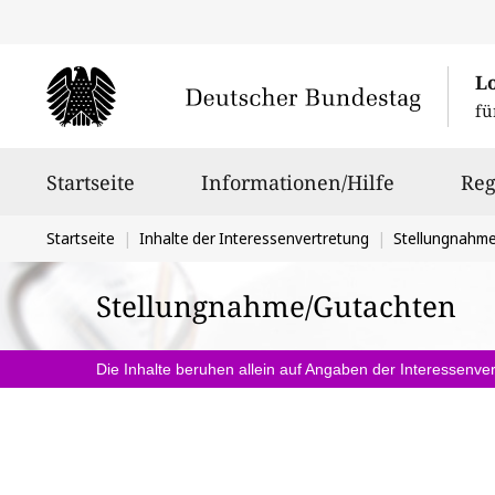
L
fü
Hauptnavigation
Startseite
Informationen/Hilfe
Reg
Sie
Startseite
Inhalte der Interessenvertretung
Stellungnahm
befinden
Stellungnahme/Gutachten
sich
hier:
Die Inhalte beruhen allein auf Angaben der Interessenver