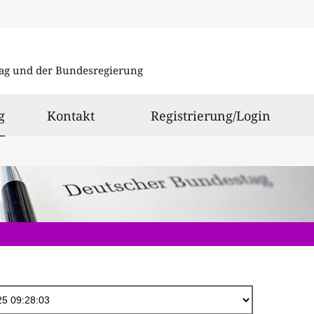
Direkt
zum
ag und der Bundesregierung
Inhalt
ausgewählt
g
Kontakt
Registrierung/Login