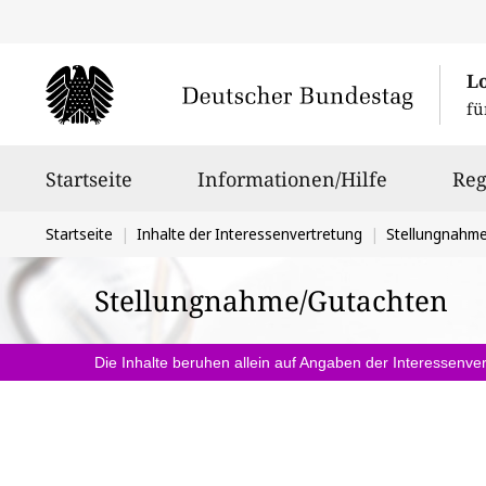
L
fü
Hauptnavigation
Startseite
Informationen/Hilfe
Reg
Sie
Startseite
Inhalte der Interessenvertretung
Stellungnahm
befinden
Stellungnahme/Gutachten
sich
hier:
Die Inhalte beruhen allein auf Angaben der Interessenver