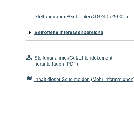
Navigation
Stellungnahme/Gutachten SG2405290045
für
Betroffene Interessenbereiche
den
Seiteninhalt
Stellungnahme-/Gutachtendokument
herunterladen (PDF)
Inhalt dieser Seite melden
(
Mehr Informationen