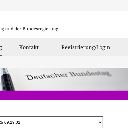
Direkt
zum
ag und der Bundesregierung
Inhalt
ausgewählt
g
Kontakt
Registrierung/Login