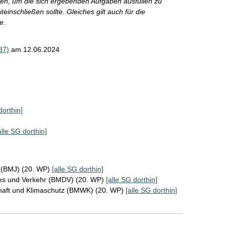
ten, um die sich ergebenden Aufgaben ausfüllen zu
inschließen sollte. Gleiches gilt auch für die
e.
37)
am 12.06.2024
dorthin]
alle SG dorthin]
z (BMJ) (20. WP)
[alle SG dorthin]
ales und Verkehr (BMDV) (20. WP)
[alle SG dorthin]
chaft und Klimaschutz (BMWK) (20. WP)
[alle SG dorthin]